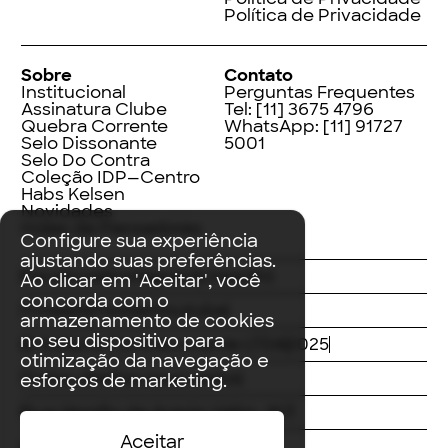
Política de Privacidade
Sobre
Contato
Institucional
Perguntas Frequentes
Assinatura Clube
Tel:
[11] 3675 4796
Quebra Corrente
WhatsApp:
[11] 91727
Selo Dissonante
5001
Selo Do Contra
Coleção IDP—Centro
Habs Kelsen
Novidades
Index de Pensadores
Configure sua experiência
ajustando suas preferências.
Facebook
Instagram
LinkedIn
Ao clicar em 'Aceitar', você
concorda com o
Threads
Twitter
Youtube
armazenamento de cookies
no seu dispositivo para
© Editora Contracorrente LTDA
2025
otimização da navegação e
Todos direitos reservados
esforços de marketing.
Rua Vergílio de Araújo Valim, 167
Aceitar
Avaré, SP
CEP: 18707-815