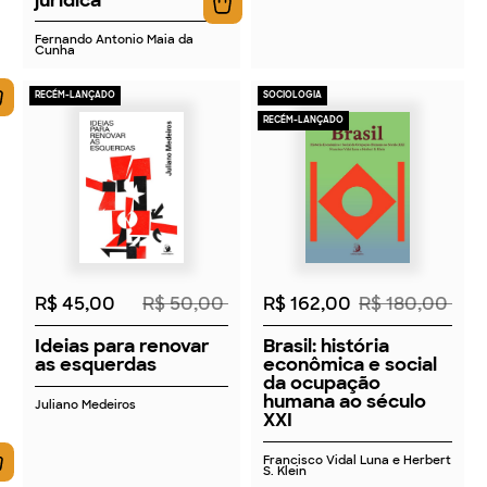
Fernando Antonio Maia da
Cunha
RECÉM-LANÇADO
SOCIOLOGIA
RECÉM-LANÇADO
2026
2026
R$ 45,00
R$ 50,00
R$ 162,00
R$ 180,00
Ideias para renovar
Brasil: história
as esquerdas
econômica e social
da ocupação
humana ao século
Juliano Medeiros
XXI
Francisco Vidal Luna e Herbert
S. Klein