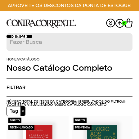
APROVEITE OS DESCONTOS DA PONTA DE ESTOQUE!
0
HOME
CATÁLOGO
Nosso Catálogo Completo
FILTRAR
NÚMERO TOTAL DE ITENS DA CATEGORIA:
#
| RESULTADOS DO FILTRO:
#
VOCÊ ESTÁ VISUALIZANDO NOSSO CATÁLOGO COMPLETO
Tag
DIREITO
DIREITO
RECÉM-LANÇADO
PRÉ-VENDA