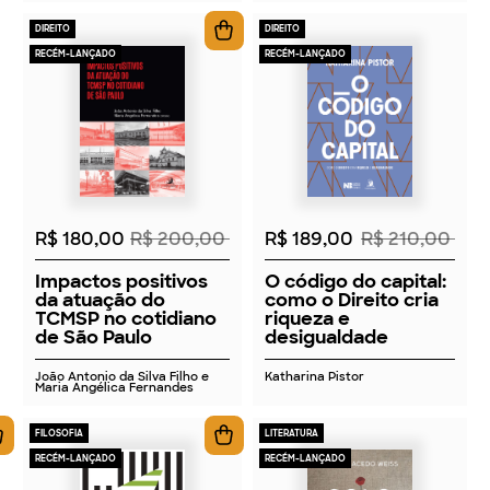
DIREITO
DIREITO
RECÉM-LANÇADO
RECÉM-LANÇADO
2026
2026
R$ 180,00
R$ 200,00
R$ 189,00
R$ 210,00
Impactos positivos
O código do capital:
da atuação do
como o Direito cria
TCMSP no cotidiano
riqueza e
de São Paulo
desigualdade
João Antonio da Silva Filho e
Katharina Pistor
Maria Angélica Fernandes
FILOSOFIA
LITERATURA
RECÉM-LANÇADO
RECÉM-LANÇADO