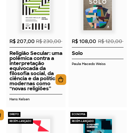
2026
2026
R$ 207,00
R$ 230,00
R$ 108,00
R$ 120,00
Religião Secular: uma
Solo
polêmica contra a
interpretação
Paula Macedo Weiss
equivocada da
filosofia social, da
ciência e da política
modernas como
“novas religiões”
Hans Kelsen
DIREITO
ECONOMIA
RECÉM-LANÇADO
RECÉM-LANÇADO