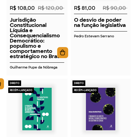
R$ 108,00
R$ 120,00
R$ 81,00
R$ 90,00
Jurisdição
O desvio de poder
Constitucional
na função legislativa
Líquida e
Consequencialismo
Pedro Estevam Serrano
Democrático:
populismo e
comportamento
estratégico no Brasil
Guilherme Pupe da Nóbrega
DIREITO
DIREITO
RECÉM-LANÇADO
RECÉM-LANÇADO
2026
2026