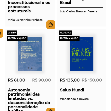
Inconstitucional e os
Brasil
processos
estruturais
Luiz Carlos Bresser-Pereira
Vinicius Marinho Minhoto
DIREITO
FILOSOFIA
RECÉM-LANÇADO
RECÉM-LANÇADO
2026
2026
R$ 81,00
R$ 90,00
R$ 135,00
R$ 150,00
Autonomia
Salus Mundi
patrimonial das
limitadas vs.
Michelangelo Bovero
desconsideração da
personalidade
jurídica