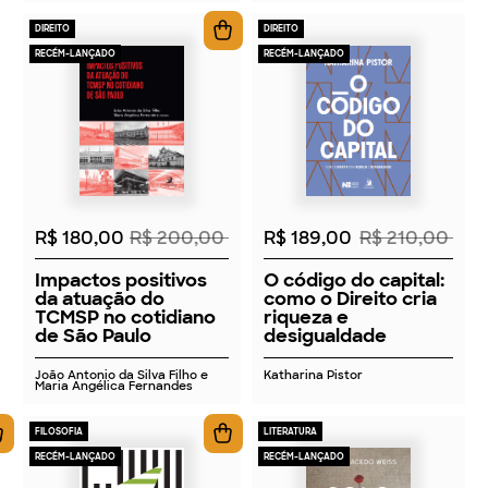
DIREITO
DIREITO
RECÉM-LANÇADO
RECÉM-LANÇADO
2026
2026
R$ 180,00
R$ 200,00
R$ 189,00
R$ 210,00
Impactos positivos
O código do capital:
da atuação do
como o Direito cria
TCMSP no cotidiano
riqueza e
de São Paulo
desigualdade
João Antonio da Silva Filho e
Katharina Pistor
Maria Angélica Fernandes
FILOSOFIA
LITERATURA
RECÉM-LANÇADO
RECÉM-LANÇADO