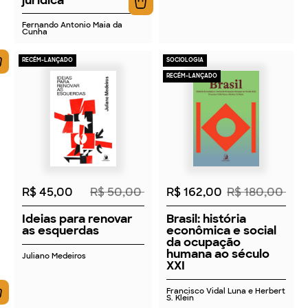
Fernando Antonio Maia da
Cunha
RECÉM-LANÇADO
SOCIOLOGIA
RECÉM-LANÇADO
2026
2026
R$ 45,00
R$ 50,00
R$ 162,00
R$ 180,00
Ideias para renovar
Brasil: história
as esquerdas
econômica e social
da ocupação
humana ao século
Juliano Medeiros
XXI
Francisco Vidal Luna e Herbert
S. Klein