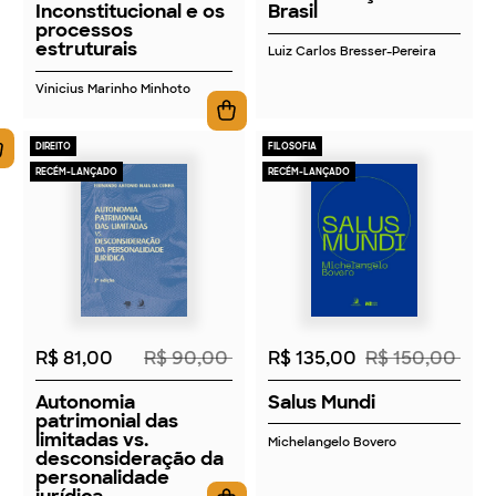
Inconstitucional e os
Brasil
processos
estruturais
Luiz Carlos Bresser-Pereira
Vinicius Marinho Minhoto
DIREITO
FILOSOFIA
RECÉM-LANÇADO
RECÉM-LANÇADO
2026
2026
R$ 81,00
R$ 90,00
R$ 135,00
R$ 150,00
Autonomia
Salus Mundi
patrimonial das
limitadas vs.
Michelangelo Bovero
desconsideração da
personalidade
jurídica