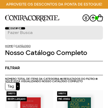
APROVEITE OS DESCONTOS DA PONTA DE ESTOQUE!
0
HOME
CATÁLOGO
Nosso Catálogo Completo
FILTRAR
NÚMERO TOTAL DE ITENS DA CATEGORIA:
#
| RESULTADOS DO FILTRO:
#
VOCÊ ESTÁ VISUALIZANDO NOSSO CATÁLOGO COMPLETO
Tag
DIREITO
DIREITO
RECÉM-LANÇADO
PRÉ-VENDA