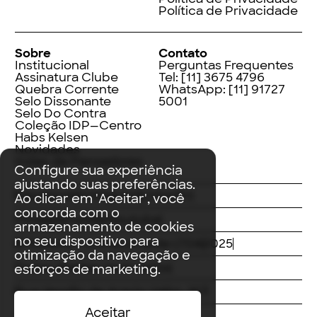
Política de Privacidade
Sobre
Contato
Institucional
Perguntas Frequentes
Assinatura Clube
Tel:
[11] 3675 4796
Quebra Corrente
WhatsApp:
[11] 91727
Selo Dissonante
5001
Selo Do Contra
Coleção IDP—Centro
Habs Kelsen
Novidades
Index de Pensadores
Configure sua experiência
ajustando suas preferências.
Facebook
Instagram
LinkedIn
Ao clicar em 'Aceitar', você
concorda com o
Threads
Twitter
Youtube
armazenamento de cookies
no seu dispositivo para
© Editora Contracorrente LTDA
2025
otimização da navegação e
Todos direitos reservados
esforços de marketing.
Rua Vergílio de Araújo Valim, 167
Aceitar
Avaré, SP
CEP: 18707-815