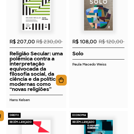
2026
2026
R$ 207,00
R$ 230,00
R$ 108,00
R$ 120,00
Religião Secular: uma
Solo
polêmica contra a
interpretação
Paula Macedo Weiss
equivocada da
filosofia social, da
ciência e da política
modernas como
“novas religiões”
Hans Kelsen
DIREITO
ECONOMIA
RECÉM-LANÇADO
RECÉM-LANÇADO