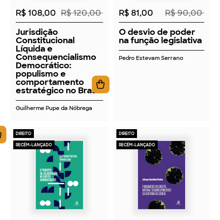
R$ 108,00
R$ 120,00
R$ 81,00
R$ 90,00
Jurisdição
O desvio de poder
Constitucional
na função legislativa
Líquida e
Consequencialismo
Pedro Estevam Serrano
Democrático:
populismo e
comportamento
estratégico no Brasil
Guilherme Pupe da Nóbrega
DIREITO
DIREITO
RECÉM-LANÇADO
RECÉM-LANÇADO
2026
2026