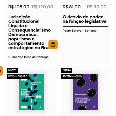
R$ 108,00
R$ 120,00
R$ 81,00
R$ 90,00
Jurisdição
O desvio de poder
Constitucional
na função legislativa
Líquida e
Consequencialismo
Pedro Estevam Serrano
Democrático:
populismo e
comportamento
estratégico no Brasil
Guilherme Pupe da Nóbrega
DIREITO
DIREITO
RECÉM-LANÇADO
RECÉM-LANÇADO
2026
2026