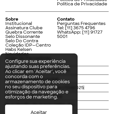
Política de Privacidade
Sobre
Contato
Institucional
Perguntas Frequentes
Assinatura Clube
Tel:
[11] 3675 4796
Quebra Corrente
WhatsApp:
[11] 91727
Selo Dissonante
5001
Selo Do Contra
Coleção IDP—Centro
Habs Kelsen
Novidades
Index de Pensadores
Configure sua experiência
ajustando suas preferências.
Facebook
Instagram
LinkedIn
Ao clicar em 'Aceitar', você
concorda com o
Threads
Twitter
Youtube
armazenamento de cookies
no seu dispositivo para
© Editora Contracorrente LTDA
2025
otimização da navegação e
Todos direitos reservados
esforços de marketing.
Rua Vergílio de Araújo Valim, 167
Aceitar
Avaré, SP
CEP: 18707-815