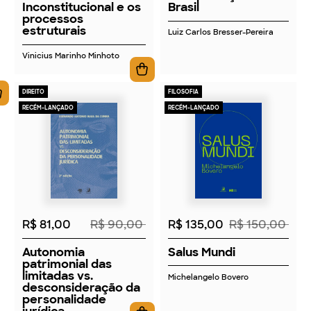
Inconstitucional e os
Brasil
processos
estruturais
Luiz Carlos Bresser-Pereira
Vinicius Marinho Minhoto
DIREITO
FILOSOFIA
RECÉM-LANÇADO
RECÉM-LANÇADO
2026
2026
R$ 81,00
R$ 90,00
R$ 135,00
R$ 150,00
Autonomia
Salus Mundi
patrimonial das
limitadas vs.
Michelangelo Bovero
desconsideração da
personalidade
jurídica