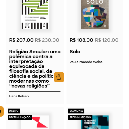
2026
2026
R$ 207,00
R$ 230,00
R$ 108,00
R$ 120,00
Religião Secular: uma
Solo
polêmica contra a
interpretação
Paula Macedo Weiss
equivocada da
filosofia social, da
ciência e da política
modernas como
“novas religiões”
Hans Kelsen
DIREITO
ECONOMIA
RECÉM-LANÇADO
RECÉM-LANÇADO