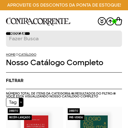
APROVEITE OS DESCONTOS DA PONTA DE ESTOQUE!
0
HOME
CATÁLOGO
Nosso Catálogo Completo
FILTRAR
NÚMERO TOTAL DE ITENS DA CATEGORIA:
#
| RESULTADOS DO FILTRO:
#
VOCÊ ESTÁ VISUALIZANDO NOSSO CATÁLOGO COMPLETO
Tag
DIREITO
DIREITO
RECÉM-LANÇADO
PRÉ-VENDA