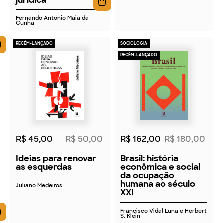
Fernando Antonio Maia da
Cunha
RECÉM-LANÇADO
SOCIOLOGIA
RECÉM-LANÇADO
2026
2026
R$ 45,00
R$ 50,00
R$ 162,00
R$ 180,00
Ideias para renovar
Brasil: história
as esquerdas
econômica e social
da ocupação
humana ao século
Juliano Medeiros
XXI
Francisco Vidal Luna e Herbert
S. Klein