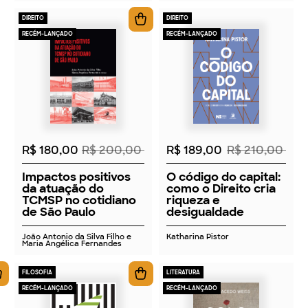
DIREITO
DIREITO
RECÉM-LANÇADO
RECÉM-LANÇADO
2026
2026
R$ 180,00
R$ 200,00
R$ 189,00
R$ 210,00
Impactos positivos
O código do capital:
da atuação do
como o Direito cria
TCMSP no cotidiano
riqueza e
de São Paulo
desigualdade
João Antonio da Silva Filho e
Katharina Pistor
Maria Angélica Fernandes
FILOSOFIA
LITERATURA
RECÉM-LANÇADO
RECÉM-LANÇADO