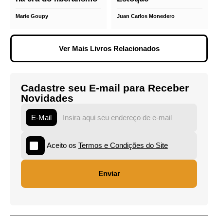
jurídico brasileiro -
Ponta de Estoque
Rubens Casara
Gustavo Martinelli
R$ 135,00
R$ 150,00
R$ 30,25
R$ 60,50
O estado de
Curso urgente de
exceção: ou a
política para gente
impotência
decente - Ponta de
autoritária do Estado
Estoque
na era do liberalismo
Marie Goupy
Juan Carlos Monedero