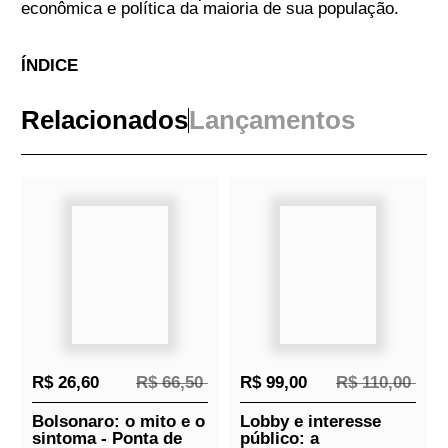
SOBRE
Neste momento dramático da história nacional,
as editoras Contracorrente e Boitempo lançam
a coletânea Resgatar o Brasil, coordenada
pelos professores Jessé Souza e Rafael Valim.
Além deles, Gilberto Maringoni, Ladislau
Dowbor, Maria Lucia Fattorelli, André Horta e
Luis Nassif contribuem com artigos inéditos
que dissecam, de maneira franca e acessível,
os problemas centrais do Brasil e apontam os
verdadeiros inimigos do povo brasileiro. O falso
discurso contra a corrupção, o cínico estado
de exceção jurisdicional implantado no país, as
consequências geopolíticas do golpe de
Estado de 2016, a rapinagem do sistema
financeiro, o esquema espúrio da dívida
pública, o injusto sistema tributário nacional
que beneficia 1% da população e penaliza os
outros 99% e a cartelização da mídia são
analisados como parte da mesma engrenagem
cujo resultado é o eterno atraso de nosso país
e a exclusão social, econômica e política da
maioria de sua população.