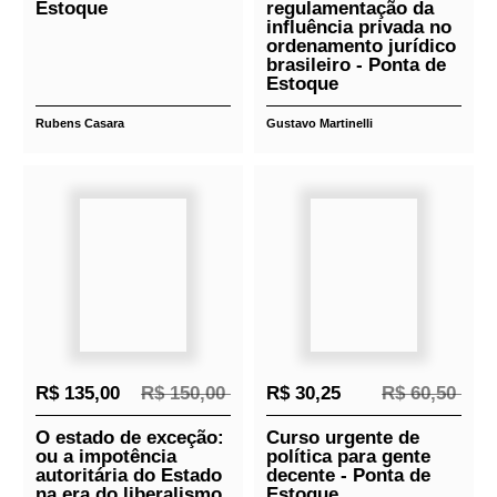
ÍNDICE
Relacionados
Lançamentos
R$ 26,60
R$ 66,50
R$ 99,00
R$ 110,00
Bolsonaro: o mito e o
Lobby e interesse
sintoma - Ponta de
público: a
Estoque
regulamentação da
influência privada no
ordenamento