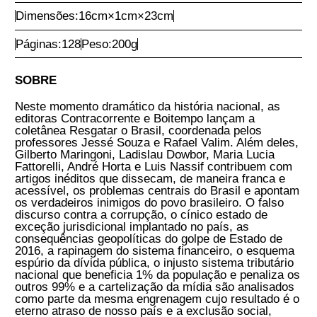
Comprar Agora
Autoria:
André Horta, Gilberto Maringoni, Jessé Souza, Ladislau Dowbor, Luis Nassif, Maria Lucia Fattorelli e Rafael Valim
Ano:
2018
1ª Edição
Encadernação:
Brochura
ISBN:
9788569220466
Dimensões:
16
cm
×
1
cm
×
23
cm
Páginas:
128
Peso:
200
g