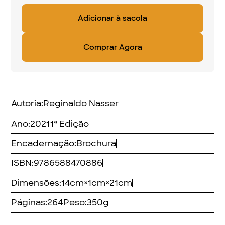
Comprar Agora
Autoria:
Reginaldo Nasser
Ano:
2021
1ª Edição
Encadernação:
Brochura
ISBN:
9786588470886
Dimensões:
14
cm
×
1
cm
×
21
cm
Páginas:
264
Peso:
350
g