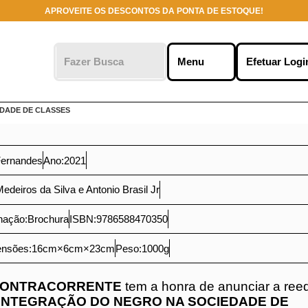
APROVEITE OS DESCONTOS DA PONTA DE ESTOQUE!
o clicar em
ies no seu
 marketing.
Me
r
DADE DE CLASSES
n Fernandes
Ano:
2021
. Medeiros da Silva e Antonio Brasil Jr
ernação:
Brochura
ISBN:
9786588470350
mensões:
16
cm
×
6
cm
×
23
cm
Peso:
1000
g
CONTRACORRENTE
tem a honra de anunciar a
clássico
A INTEGRAÇÃO DO NEGRO NA SOCIE