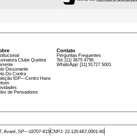
Aceito os
Termos e Cond
obre
Contato
stitucional
Perguntas Frequentes
ssinatura Clube Quebra
Tel:
[11] 3675 4796
orrente
WhatsApp:
[11] 91727 5001
elo Dissonante
elo Do Contra
oleção IDP—Centro Hans
elsen
ovidades
ndex de Pensadores