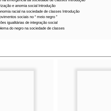
negro na emergência da sociedade de classes Introdução
uperização e anomia social Introdução
eteronomia racial na sociedade de classes Introdução
 movimentos sociais no “ meio negro ”
ulsões igualitárias de integração social
problema do negro na sociedade de classes