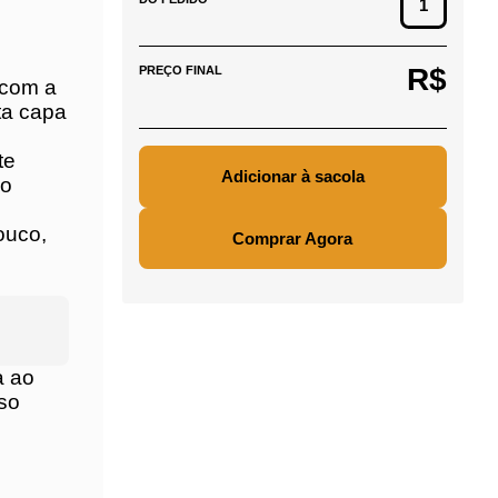
es
,
rio A.
R$
PREÇO FINAL
evista
 texto
Comprar Agora
e,