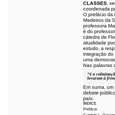
DE CLASSES
coordenada 
O prefácio d
Medeiros da S
com a profe
de quarta cap
originalment
defendida em
exemplificada
respeito das
integração d
tampouco, u
Nas palavras
“é a culminaçã
levaram à fren
Em suma, um 
retorna ao 
antirracista
ÍNDICE
Prefácio