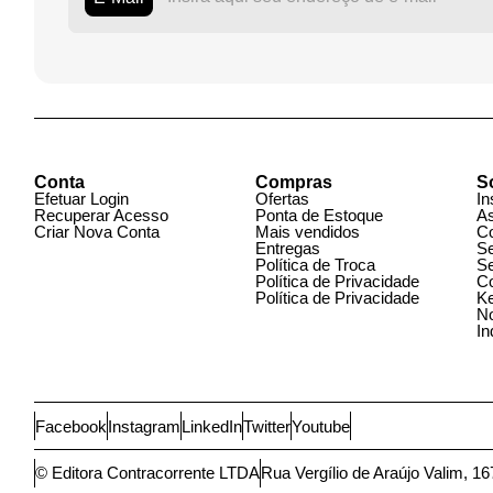
E-Mail
Conta
Compras
S
Efetuar Login
Ofertas
In
Recuperar Acesso
Ponta de Estoque
A
Criar Nova Conta
Mais vendidos
C
Entregas
S
Política de Troca
S
Política de Privacidade
C
Política de Privacidade
K
N
I
Facebook
Instagram
LinkedIn
Twitter
Youtube