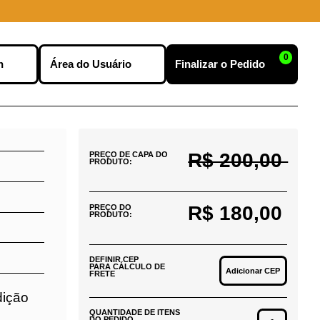
0
nu
Efetuar Login
Finalizar o Pedido
R$ 200,00
PREÇO DE CAPA DO
PRODUTO:
R$ 180,00
PREÇO DO
PRODUTO:
DEFINIR CEP
PARA CÁLCULO DE
Adicionar CEP
FRETE
DADE
QUANTIDADE DE ITENS
DO PEDIDO