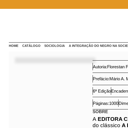
Configure sua experiência ajustando suas preferências. A
'Aceitar', você concorda com o armazenamento de cook
dispositivo para otimização da navegação e esforços de
Aceitar
Rejeita
HOME
CATÁLOGO
SOCIOLOGIA
A INTEGRAÇÃO DO NEGRO NA SOCIE
Autoria:
Floresta
Prefácio:
Mário A
6ª Edição
Encad
Páginas:
1000
Di
SOBRE
A
EDITORA 
reedição do 