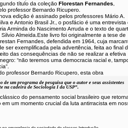
, segundo título da coleção
Florestan Fernand
pelo professor Bernardo Ricupero.
a nova edição é assinado pelos professores Má
ilva e Antonio Brasil Jr., o posfácio é uma entr
ssora Maria Arminda do Nascimento Arruda e o
a é do professor Silvio Almeida.Este livro foi
e a tese de cátedra de Florestan Fernandes,
 1964, cuja marcante atualidade pode ser
 pela advertência, feita ao final do estudo, a
 consequências de não se realizar a efetiva
o negro: “não teremos uma democracia racial 
ma democracia”.
 do professor Bernardo Ricupero, esta obra
o de um programa de pesquisa que o autor e seus assistentes
te na cadeira de Sociologia I da USP”.
clássico do pensamento social brasileiro que
debate público em um momento crucial da luta
 em nosso país.